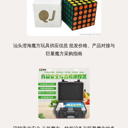
汕头澄海魔方玩具供应信息 批发价格、产品对接与
巨量魔方采购指南