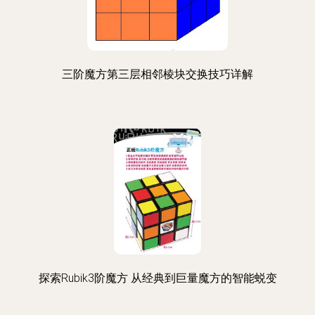
三阶魔方第三层相邻棱块交换技巧详解
探索Rubik3阶魔方 从经典到巨量魔方的智能蜕变