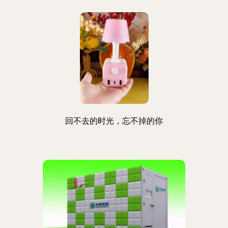
回不去的时光，忘不掉的你