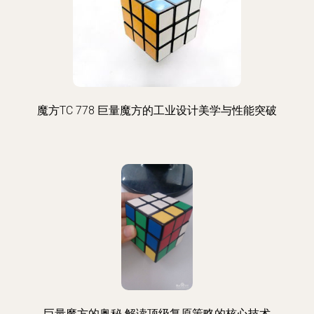
魔方TC 778 巨量魔方的工业设计美学与性能突破
巨量魔方的奥秘 解读顶级复原策略的核心技术