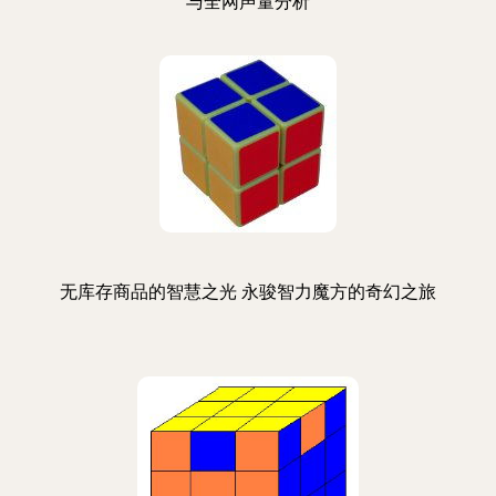
与全网声量分析
无库存商品的智慧之光 永骏智力魔方的奇幻之旅