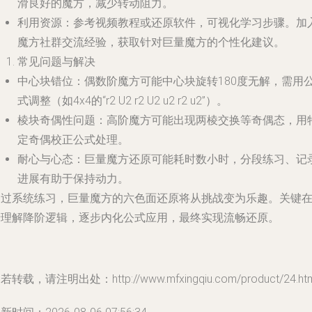
滑良好的魔方，减少转动阻力。
利用资源
：参考视频教程或还原软件，可视化学习步骤。加
魔方社群交流经验，获取针对巨量魔方的个性化建议。
常见问题与解决
中心块错位
：偶数阶魔方可能中心块旋转180度无解，需用
式调整（如4x4的“r2 U2 r2 U2 u2 r2 u2”）。
棱块奇偶性问题
：高阶魔方可能出现两棱交换等奇偶态，用
定奇偶校正公式处理。
耐心与心态
：巨量魔方还原可能耗时数小时，分段练习、记
进展有助于保持动力。
通过系统练习，巨量魔方的六色面还原将从挑战变为乐趣。关键
于理解降阶逻辑，逐步内化公式应用，最终实现流畅还原。
若转载，请注明出处：http://www.mfxingqiu.com/product/24.htm