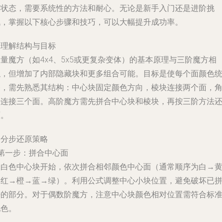
的状态，需要系统性的方法和耐心。无论是新手入门还是进阶挑
战，掌握以下核心步骤和技巧，可以大幅提升成功率。
.
理解结构与目标
量魔方（如4x4、5x5或更复杂变体）的基本原理与三阶魔方相
似，但增加了内部隐藏块和更多组合可能。目标是使每个面颜色
一，需先熟悉其结构：中心块固定颜色方向，棱块连接两个面，
块连接三个面。高阶魔方需先拼合中心块和棱块，再按三阶方法
原。
.
分步还原策略
第一步：拼合中心面
从白色中心块开始，依次拼合相邻颜色中心面（通常顺序为白→
→红→橙→蓝→绿）。利用公式调整中心小块位置，避免破坏已
好的部分。对于偶数阶魔方，注意中心块颜色相对位置需符合标
配色。