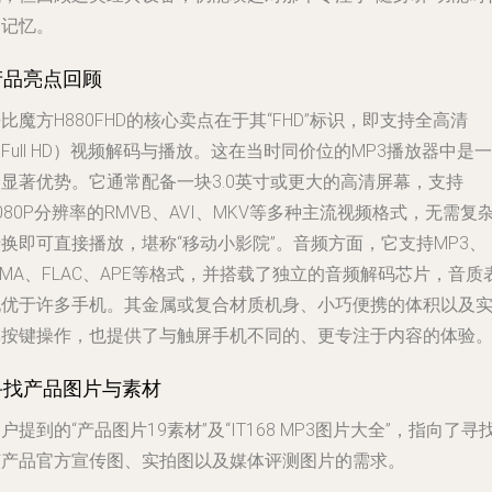
的记忆。
产品亮点回顾
比魔方H880FHD的核心卖点在于其“FHD”标识，即支持全高清
Full HD）视频解码与播放。这在当时同价位的MP3播放器中是一
个显著优势。它通常配备一块3.0英寸或更大的高清屏幕，支持
080P分辨率的RMVB、AVI、MKV等多种主流视频格式，无需复
换即可直接播放，堪称“移动小影院”。音频方面，它支持MP3、
MA、FLAC、APE等格式，并搭载了独立的音频解码芯片，音质
现优于许多手机。其金属或复合材质机身、小巧便携的体积以及
体按键操作，也提供了与触屏手机不同的、更专注于内容的体验
寻找产品图片与素材
户提到的“产品图片19素材”及“IT168 MP3图片大全”，指向了寻
该产品官方宣传图、实拍图以及媒体评测图片的需求。