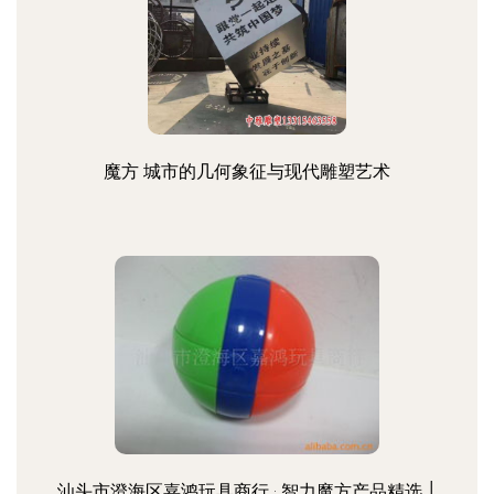
魔方 城市的几何象征与现代雕塑艺术
汕头市澄海区嘉鸿玩具商行 · 智力魔方产品精选 │