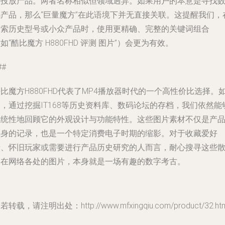
告投放产品。两者名称相似但领域迥异。如果用户的本意是寻找
码产品，那么“巨量魔方”在此语境下并无直接关联。这提醒我们，
搜索历史型号或小众产品时，使用更精确、完整的关键词组合
如“酷比魔方 H880FHD 评测 图片”）会更为有效。
##
比魔方H880FHD代表了MP4播放器时代的一个高性价比选择。
，通过挖掘IT168等历史资料库、数码论坛的存档，我们依然能
系统性地回顾它的外观设计与功能特性。这些图片素材不仅是产
本身的记录，也是一个特定消费电子时期的缩影。对于收藏爱好
者、怀旧玩家或需要进行产品历史研究的人而言，耐心搜寻这些
落在网络各处的图片，本身就是一场有趣的数字考古。
若转载，请注明出处：http://www.mfxingqiu.com/product/32.htm