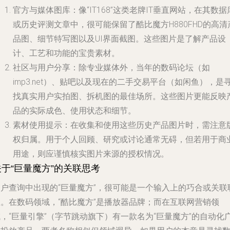
官方与媒体图库
：像“IT168”这类老牌IT垂直网站，在其数据
或历史评测文章中，很可能保留了酷比魔方H880FHD的高清
品图、细节特写图以及UI界面截图。这些图片是了解产品设
计、工艺和功能的宝贵素材。
社区与用户分享
：除专业媒体外，当年的数码论坛（如
imp3.net）、贴吧以及现在的二手交易平台（如闲鱼），是
找真实用户实拍图、拆机图的最佳场所。这些图片更能反映
品的实际成色、使用状态和细节。
素材使用提示
：在收集和使用这些历史产品图片时，需注意
权归属。用于个人回顾、研究或讨论通常无碍，但若用于商
用途，则应谨慎核实图片来源的授权情况。
关于“巨量魔方”的关联思考
用户查询中出现的“巨量魔方”，很可能是一个输入上的巧合或关联
想。在数码领域，“酷比魔方”是播放器品牌；而在互联网营销领
，“巨量引擎”（字节跳动旗下）有一款名为“巨量魔方”的自动化